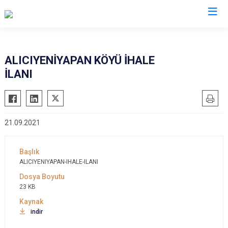
Kırıkkale
ALICIYENİYAPAN KÖYÜ İHALE
İLANI
Bahşili
Balışeyh
Çelebi
21.09.2021
Delice
Karakeçili
Keskin
ALICIYENIYAPAN-IHALE-ILANI
Sulakyurt
23 KB
Yahşihan
indir